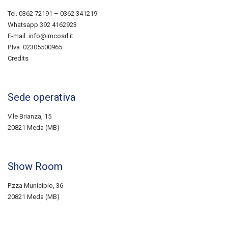
Tel.
0362 72191
–
0362 341219
Whatsapp
392 4162923
E-mail.
info@imcosrl.it
P.Iva. 02305500965
Credits
Sede operativa
V.le Brianza, 15
20821 Meda (MB)
Show Room
P.zza Municipio, 36
20821 Meda (MB)