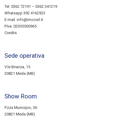
Tel.
0362 72191
–
0362 341219
Whatsapp
392 4162923
E-mail.
info@imcosrl.it
P.Iva. 02305500965
Credits
Sede operativa
V.le Brianza, 15
20821 Meda (MB)
Show Room
P.zza Municipio, 36
20821 Meda (MB)