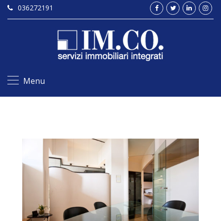
036272191
Menu