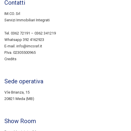
Contatti
IM.CO. Srl
Servizi Immobiliari Integrati
Tel.
0362 72191
–
0362 341219
Whatsapp
392 4162923
E-mail.
info@imcosrl.it
P.Iva. 02305500965
Credits
Sede operativa
V.le Brianza, 15
20821 Meda (MB)
Show Room