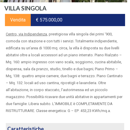
VILLA SINGOLA
Vendita
€ 575.000,00
Centro, via Indipendenza
, prestigiosa villa singola dei primi ‘900,
comoda con stazione e con tutti i servizi. Totalmente indipendente,
edificata su un’area di 1000 mq. circa, la villa è disposta su due livelli
abitativi oltre a locali accessori ad un piano interrato. Piano Rialzato –
Mq. 160: ampio ingresso con vano scala, soggiorno, cucina abitabile,
dispensa, sala da pranzo, studio, tinello e due bagni; Piano Primo –
Mq, 138: quattro ampie camere, due bagni e terrazzo. Piano Cantinato
– Mq. 132: locali ad uso cantina, ripostigli e lavanderia. Oltre
all’abitazione, in corpo staccato, l’autorimessa ed un piccolo
magazzino. Possibilità ricavare due unità abitative in appartamenti per
due famiglie. Libera subito. L’IMMOBILE è COMPLETAMENTE DA
RISTRUTTURARE. Classe energetica: G – EP: 453,23 KWh/mq.a.
Caratteristiche