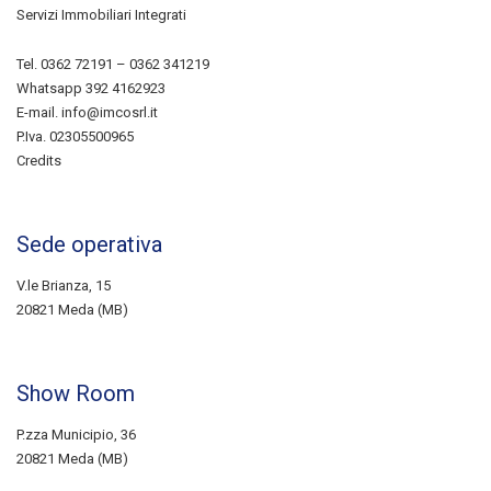
Servizi Immobiliari Integrati
Tel.
0362 72191
–
0362 341219
Whatsapp
392 4162923
E-mail.
info@imcosrl.it
P.Iva. 02305500965
Credits
Sede operativa
V.le Brianza, 15
20821 Meda (MB)
Show Room
P.zza Municipio, 36
20821 Meda (MB)